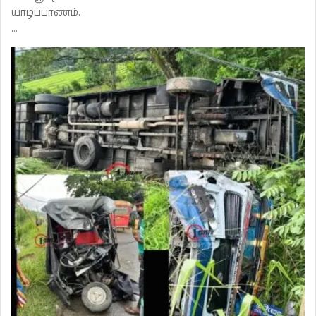
யாழ்ப்பாணம்.
…