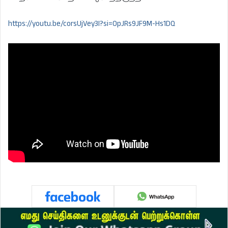
https://youtu.be/corsUjVey3I?si=0pJRs9JF9M-Hs1DQ