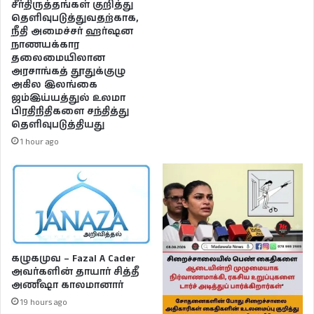
சீர்திருத்தங்கள் குறித்து
தெளிவுபடுத்துவதற்காக,
நீதி அமைச்சர் ஹர்ஷன
நாணயக்கார
தலைமையிலான
அரசாங்கத் தூதுக்குழு
அகில இலங்கை
ஜம்இய்யத்துல் உலமா
பிரதிநிதிகளை சந்தித்து
தெளிவுபடுத்தியது
1 hour ago
கழுகமுவ – Fazal A Cader
அவர்களின் தாயார் சித்தீ
அணீஷா காலமானார்
19 hours ago