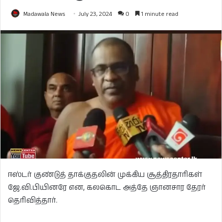
Madawala News
July 23, 2024
0
1 minute read
ஈஸ்டர் குண்டுத் தாக்குதலின் முக்கிய சூத்திரதாரிகள்
ஜே.வி.பியினரே என, கலகொட அத்தே ஞானசார தேரர்
தெரிவித்தார்.