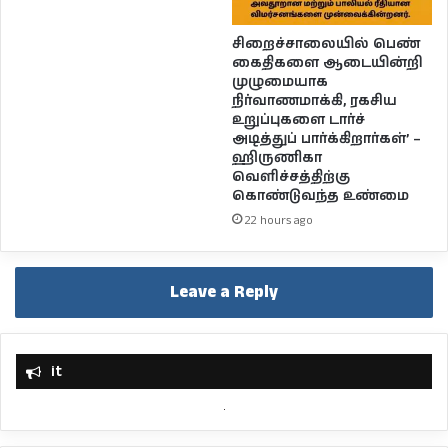
சிறைச்சாலையில் பெண்
கைதிகளை ஆடையின்றி
முழுமையாக
நிர்வாணமாக்கி, ரகசிய
உறுப்புகளை டார்ச்
அடித்துப் பார்க்கிறார்கள்’ –
ஹிருணிகா
வெளிச்சத்திற்கு
கொண்டுவந்த உண்மை
22 hours ago
Leave a Reply
it