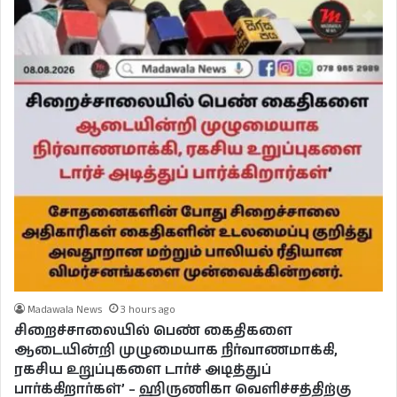
Madawala News
3 hours ago
சிறைச்சாலையில் பெண் கைதிகளை
ஆடையின்றி முழுமையாக நிர்வாணமாக்கி,
ரகசிய உறுப்புகளை டார்ச் அடித்துப்
பார்க்கிறார்கள்’ – ஹிருணிகா வெளிச்சத்திற்கு