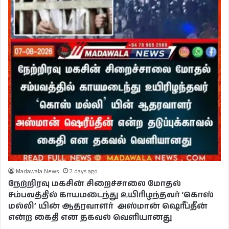
Madawala News
2 days ago
நேற்றிரவு மகசின் சிறைச்சாலை மோதல்
சம்பவத்தில் காயமடைந்து உயிரிழந்தவர் ‘கொஸ்
மல்லி’ யின் ஆதரவாளர் அஸ்மான் ஷெரீப்தீன்
என்ற கைதி என தகவல் வெளியானது