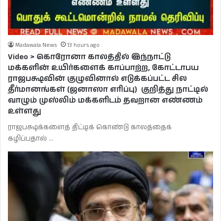
Madawala News
13 hours ago
Video > கொரோனா காலத்தில் இந்நாட்டு
மக்களின் உயிர்களைக் காப்பாற்ற, கோட்டாபய
ராஜபக்ஷவின் குழுவினால் எடுக்கப்பட்ட சில
தீர்மானங்கள் (ஜனாஸா எரிப்பு) குறித்து நாட்டில்
வாழும் முஸ்லிம் மக்களிடம் தவறான எண்ணம்
உள்ளது
ராஜபக்ஷக்களைத் திட்டிக் கொண்டு காலத்தைக்
கழிப்பதால் …