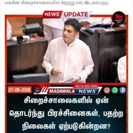
மகசின் சிறைச்சாலையில் நேற்று (06) இடம்பெற்ற…