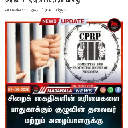
வீடியோ பதிவு செய்த நபர் கைது
பொலிஸ் மா அதிபர் (IGP) மற்றும்…