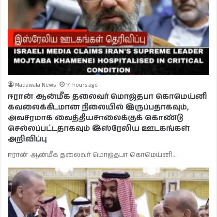
Madawala News
14 hours ago
ஈரான் ஆன்மீக தலைவர் மொஜ்தபா கொமெய்னி
கவலைக்கிடமான நிலையில் இருப்பதாகவும்,
அவசரமாக வைத்தியசாலைக்குக் கொண்டு
செல்லப்பட்டதாகவும் இஸ்ரேலிய ஊடகங்கள்
அறிவிப்பு
ஈரான் ஆன்மீக தலைவர் மொஜ்தபா கொமெய்னி…