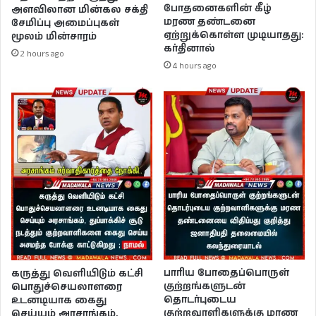
போதனைகளின் கீழ்
அளவிலான மின்கல சக்தி
மரண தண்டனை
சேமிப்பு அமைப்புகள்
ஏற்றுக்கொள்ள முடியாதது:
மூலம் மின்சாரம்
கர்தினால்
2 hours ago
4 hours ago
பாரிய போதைப்பொருள்
கருத்து வெளியிடும் கட்சி
குற்றங்களுடன்
பொதுச்செயலாளரை
தொடர்புடைய
உடனடியாக கைது
குற்றவாளிகளுக்கு மரண
செய்யும் அரசாங்கம்,