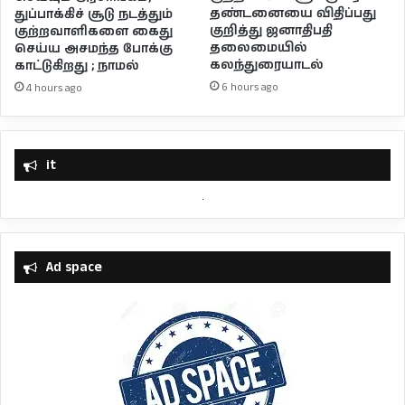
தண்டனையை விதிப்பது
துப்பாக்கிச் சூடு நடத்தும்
குறித்து ஜனாதிபதி
குற்றவாளிகளை கைது
தலைமையில்
செய்ய அசமந்த போக்கு
கலந்துரையாடல்
காட்டுகிறது ; நாமல்
6 hours ago
4 hours ago
it
Ad space