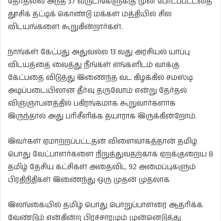
தேர்தலில் அந்த 37 வருடங்களுக்கு முன் போடப்பட்டதை
தூசிக் தட்டிக் கொண்டு மக்கள் மத்தியில் சில
விடயங்களை கூறுகின்றார்கள்.
நாங்கள் கேட்பது அதுவல்ல 13 வது அரசியல் யாப்பு
விடயத்தை வைத்து நீங்கள் எங்களிடம் வாக்கு
கேட்பதை விடுத்து இணைந்த வட கிழக்கில் சமஸ்டி
அடிப்படையிலான தீர்வு தருவோம் என்று தேர்தல்
விஞ்ஞாபனத்தில் பகிரங்கமாக கூறுவார்களாக
இருந்தால் அது பரிசீளிக்க தயாராக இருக்கின்றோம்.
இவர்கள் ஏமாற்றப்பட்டதன் விளைவாகத்தான் தமிழ்
பொது வேட்பாளர்களை நிறுத்துவதற்காக ஏறக்குறைய 8
தமிழ் தேசிய கட்சிகள் அதைவிட 92 அமைப்புகளும்
பிரதிநிதிகள் இணைந்து ஒரு முதன் முதலாக
இலங்கையில் தமிழ் பொது பொறுப்பாளரை ஆதரிக்க
வேண்டும் என்கின்ற பிரச்சாரமும் முன்னெடுத்து