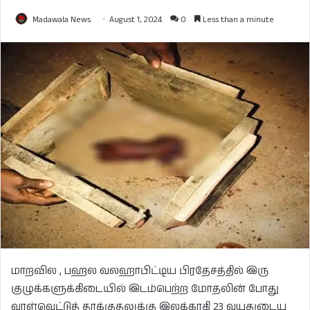
Madawala News
August 1, 2024
0
Less than a minute
மாறவில , பஹல வலஹாபிட்டிய பிரதேசத்தில் இரு
குழுக்களுக்கிடையில் இடம்பெற்ற மோதலின் போது
வாள்வெட்டுத் தாக்குதலுக்கு இலக்காகி 23 வயதுடைய