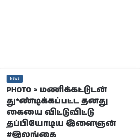
News
PHOTO > மணிக்கட்டுடன்
து*ண்டிக்கப்பட்ட தனது
கையை விட்டுவிட்டு
தப்பியோடிய இளைஞன்
#இலங்கை