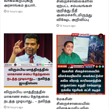
வாக்கெடுப்புக்கு
சிறைச்சாலைகளில்
அரசாங்கம் தயார்..
ஏற்பட்ட சம்பவங்கள்
குறித்து நீதி
8 hours ago
அமைச்சரிடமிருந்து
விஷேட அறிவிப்பு
13 hours ago
விரும்பிய மாத்திரத்தில்
மாகாண சபை தேர்தலை
மேகசின்
நடத்த முடியாது… – நலிந்த
சிறைச்சாலையில்
14 hours ago
விளக்கமறியலில்