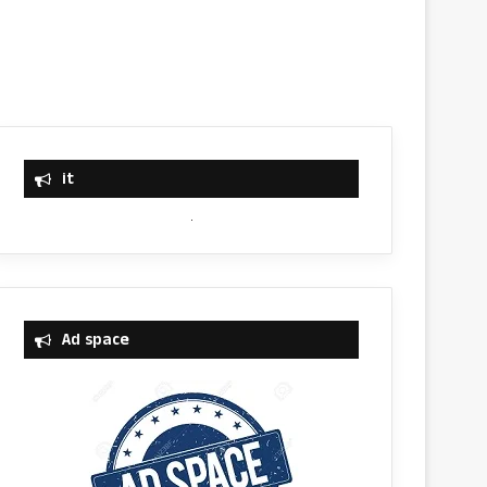
it
Ad space