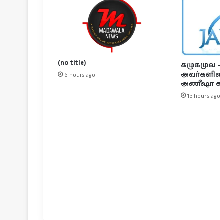
(no title)
கழுகமுவ – 
அவர்களின் 
6 hours ago
அணீஷா க
15 hours ago