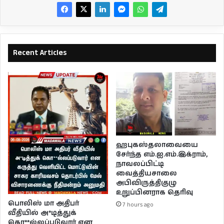
Recent Articles
ஹபுகஸ்தலாவையை
சேர்ந்த எம்.ஐ.எம்.இக்ராம்,
நாவலப்பிட்டி
வைத்தியசாலை
அபிவிருத்திகுழு
உறுப்பினராக தெரிவு
பொலிஸ் மா அதிபர்
7 hours ago
வீதியில் அ*டித்துக்
கொ**ல்லப்படுவார் என