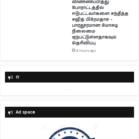
விண்ணப்பித்து
போராட்டத்தில்
ஈடுபட்டவர்களை சந்தித்த
சஜித் பிரேமதாச –
பாரதூரமான மோசடி
நிலைமை
ஏற்பட்டுள்ளதாகவும்
தெரிவிப்பு
8 hours ago
it
Ad space