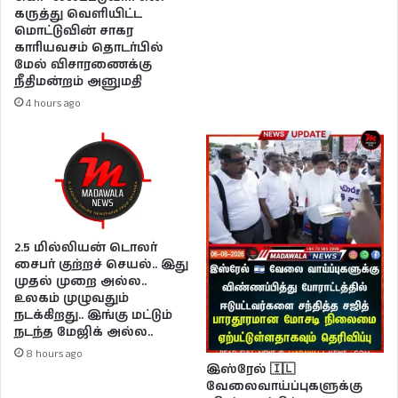
கருத்து வெளியிட்ட
மொட்டுவின் சாகர
காரியவசம் தொடர்பில்
மேல் விசாரணைக்கு
நீதிமன்றம் அனுமதி
4 hours ago
2.5 மில்லியன் டொலர்
சைபர் குற்றச் செயல்.. இது
முதல் முறை அல்ல..
உலகம் முழுவதும்
நடக்கிறது.. இங்கு மட்டும்
நடந்த மேஜிக் அல்ல..
8 hours ago
இஸ்ரேல் 🇮🇱
வேலைவாய்ப்புகளுக்கு