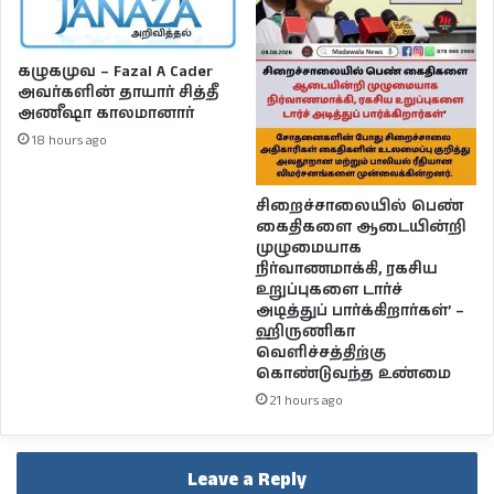
கழுகமுவ – Fazal A Cader
அவர்களின் தாயார் சித்தீ
அணீஷா காலமானார்
18 hours ago
சிறைச்சாலையில் பெண்
கைதிகளை ஆடையின்றி
முழுமையாக
நிர்வாணமாக்கி, ரகசிய
உறுப்புகளை டார்ச்
அடித்துப் பார்க்கிறார்கள்’ –
ஹிருணிகா
வெளிச்சத்திற்கு
கொண்டுவந்த உண்மை
21 hours ago
Leave a Reply