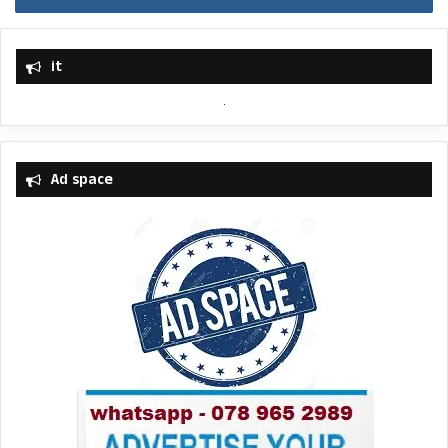
it
Ad space