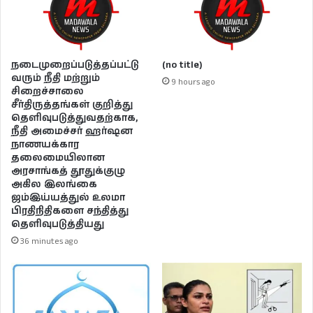
நடைமுறைப்படுத்தப்பட்டு
(no title)
வரும் நீதி மற்றும்
9 hours ago
சிறைச்சாலை
சீர்திருத்தங்கள் குறித்து
தெளிவுபடுத்துவதற்காக,
நீதி அமைச்சர் ஹர்ஷன
நாணயக்கார
தலைமையிலான
அரசாங்கத் தூதுக்குழு
அகில இலங்கை
ஜம்இய்யத்துல் உலமா
பிரதிநிதிகளை சந்தித்து
தெளிவுபடுத்தியது
36 minutes ago