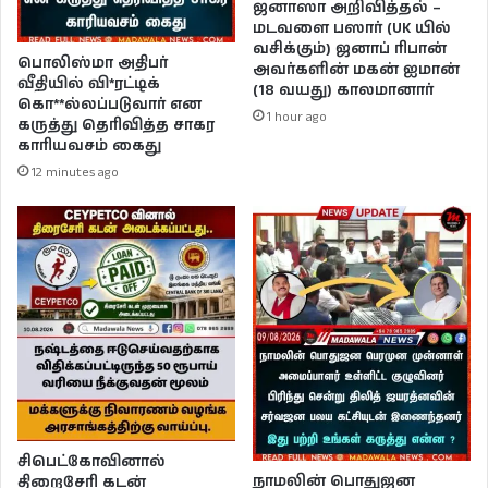
ஜனாஸா அறிவித்தல் –
மடவளை பஸார் (UK யில்
வசிக்கும்) ஜனாப் ரிபான்
பொலிஸ்மா அதிபர்
அவர்களின் மகன் ஐமான்
வீதியில் வி*ரட்டிக்
(18 வயது) காலமானார்
கொ**ல்லப்படுவார் என
1 hour ago
கருத்து தெரிவித்த சாகர
காரியவசம் கைது
12 minutes ago
சிபெட்கோவினால்
நாமலின் பொதுஜன
திறைசேரி கடன்