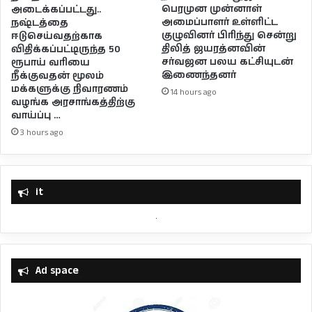
பெரமுன முன்னாள்
அடைக்கப்பட்டது..
அமைப்பாளர் உள்ளிட்ட
நஷ்டத்தை
குழுவினர் பிரிந்து சென்று
ஈடுசெய்வதற்காக
திலித் ஜயரத்னவின்
விதிக்கப்பட்டிருந்த 50
சர்வஜன பலய கட்சியுடன்
ரூபாய் வரியை
இணைந்தனர்
நீக்குவதன் மூலம்
மக்களுக்கு நிவாரணம்
14 hours ago
வழங்க அரசாங்கத்திற்கு
வாய்ப்பு …
3 hours ago
it
Ad space