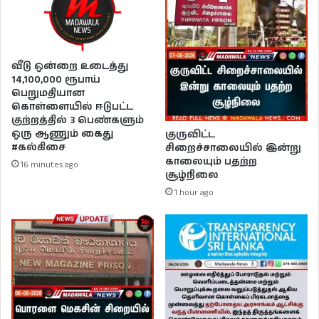
வீடு ஒன்றை உடைத்து
14,100,000 ரூபாய்
பெறுமதியான
கொள்ளையில் ஈடுபட்ட
குற்றத்தில் 3 பெண்களும்
ஒரு ஆணும் கைது
குருவிட்ட
#கல்கிசை
சிறைச்சாலையில் இன்று
காலையும் பதற்ற
16 minutes ago
சூழ்நிலை
1 hour ago