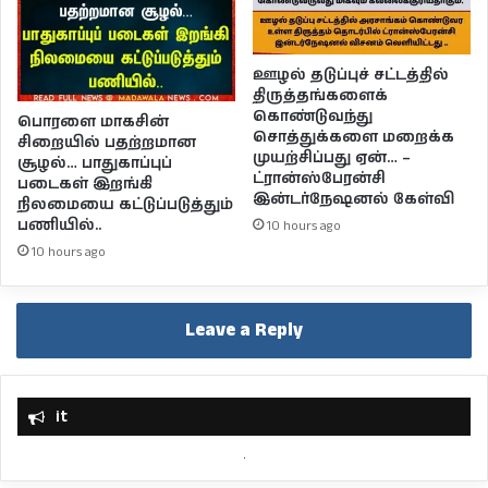
ஊழல் தடுப்புச் சட்டத்தில்
திருத்தங்களைக்
கொண்டுவந்து
பொரளை மாகசின்
சொத்துக்களை மறைக்க
சிறையில் பதற்றமான
முயற்சிப்பது ஏன்… –
சூழல்… பாதுகாப்புப்
ட்ரான்ஸ்பேரன்சி
படைகள் இறங்கி
இன்டர்நேஷனல் கேள்வி
நிலமையை கட்டுப்படுத்தும்
பணியில்..
10 hours ago
10 hours ago
Leave a Reply
it