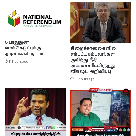
பொதுஜன
வாக்கெடுப்புக்கு
சிறைச்சாலைகளில்
அரசாங்கம் தயார்..
ஏற்பட்ட சம்பவங்கள்
குறித்து நீதி
11 hours ago
அமைச்சரிடமிருந்து
விஷேட அறிவிப்பு
16 hours ago