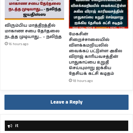
விரும்பிய மாத்திரத்தில்
மாகாண சபை தேர்தலை
மேகசின்
நடத்த முடியாது… – நலிந்த
சிறைச்சாலையில்
16 hours ago
விளக்கமறியலில்
வைக்கப் பட்டுள்ள அகில
விராஜ் காரியவசத்தின்
பாதுகாப்பை உறுதி
செய்யுமாறு ஐக்கிய
தேசியக் கட்சி கடிதம்
18 hours ago
Leave a Reply
it