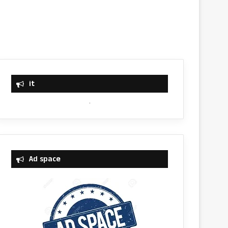
it
Ad space