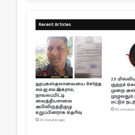
Recent Articles
2.5 மில்ல
ஹபுகஸ்தலாவையை சேர்ந்த
குற்றச் செ
எம்.ஐ.எம்.இக்ராம்,
முறை அல்
நாவலப்பிட்டி
முழுவதும் 
வைத்தியசாலை
மட்டும் நட
அபிவிருத்திகுழு
50 minutes 
உறுப்பினராக தெரிவு
20 minutes ago