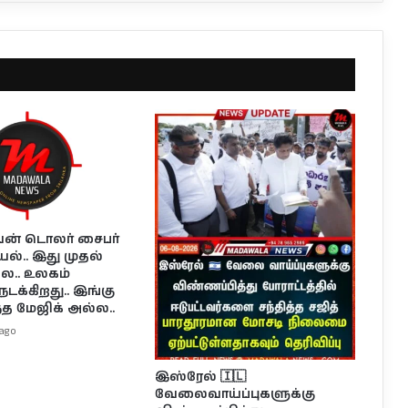
ியன் டொலர் சைபர்
யல்.. இது முதல்
ல.. உலகம்
நடக்கிறது.. இங்கு
ந்த மேஜிக் அல்ல..
ago
இஸ்ரேல் 🇮🇱
வேலைவாய்ப்புகளுக்கு