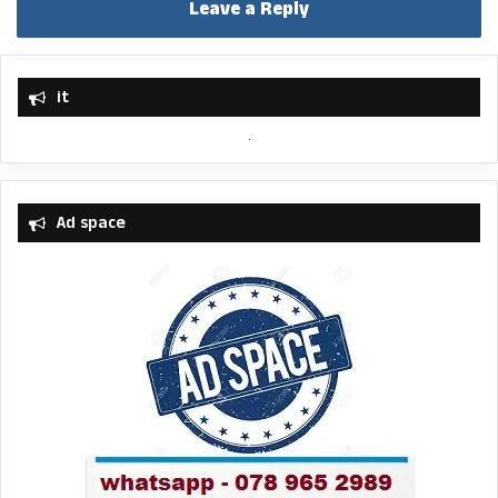
Leave a Reply
it
Ad space