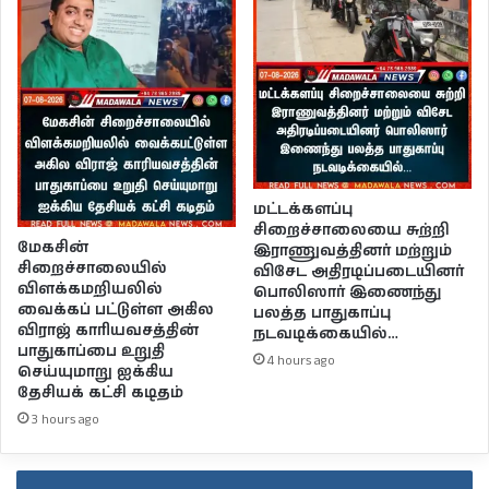
மட்டக்களப்பு
சிறைச்சாலையை சுற்றி
மேகசின்
இராணுவத்தினர் மற்றும்
சிறைச்சாலையில்
விசேட அதிரடிப்படையினர்
விளக்கமறியலில்
பொலிஸார் இணைந்து
வைக்கப் பட்டுள்ள அகில
பலத்த பாதுகாப்பு
விராஜ் காரியவசத்தின்
நடவடிக்கையில்…
பாதுகாப்பை உறுதி
4 hours ago
செய்யுமாறு ஐக்கிய
தேசியக் கட்சி கடிதம்
3 hours ago