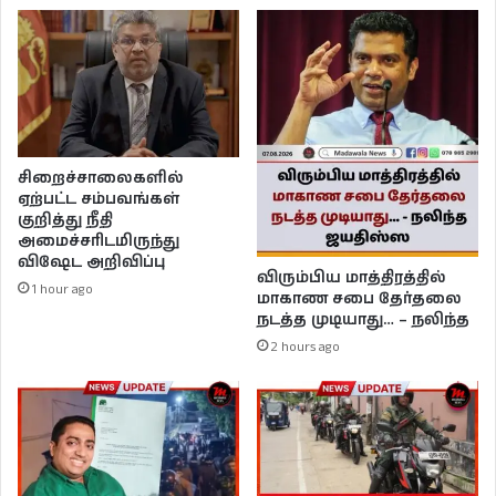
சிறைச்சாலைகளில்
ஏற்பட்ட சம்பவங்கள்
குறித்து நீதி
அமைச்சரிடமிருந்து
விஷேட அறிவிப்பு
விரும்பிய மாத்திரத்தில்
1 hour ago
மாகாண சபை தேர்தலை
நடத்த முடியாது… – நலிந்த
2 hours ago