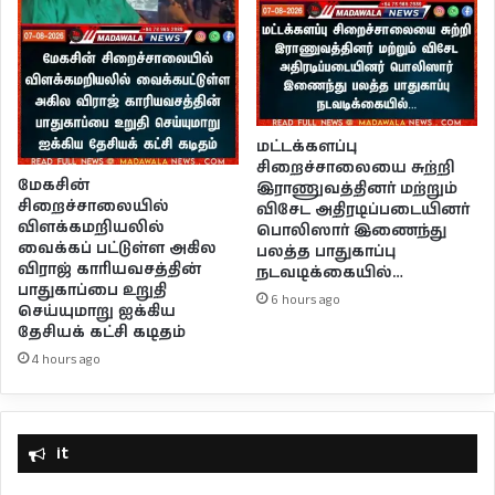
மட்டக்களப்பு
சிறைச்சாலையை சுற்றி
மேகசின்
இராணுவத்தினர் மற்றும்
சிறைச்சாலையில்
விசேட அதிரடிப்படையினர்
விளக்கமறியலில்
பொலிஸார் இணைந்து
வைக்கப் பட்டுள்ள அகில
பலத்த பாதுகாப்பு
விராஜ் காரியவசத்தின்
நடவடிக்கையில்…
பாதுகாப்பை உறுதி
6 hours ago
செய்யுமாறு ஐக்கிய
தேசியக் கட்சி கடிதம்
4 hours ago
it