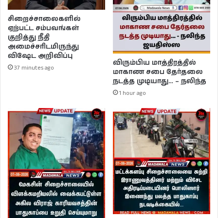
சிறைச்சாலைகளில்
ஏற்பட்ட சம்பவங்கள்
குறித்து நீதி
அமைச்சரிடமிருந்து
விஷேட அறிவிப்பு
விரும்பிய மாத்திரத்தில்
37 minutes ago
மாகாண சபை தேர்தலை
நடத்த முடியாது… – நலிந்த
1 hour ago