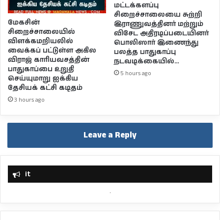
மட்டக்களப்பு
சிறைச்சாலையை சுற்றி
மேகசின்
இராணுவத்தினர் மற்றும்
சிறைச்சாலையில்
விசேட அதிரடிப்படையினர்
விளக்கமறியலில்
பொலிஸார் இணைந்து
வைக்கப் பட்டுள்ள அகில
பலத்த பாதுகாப்பு
விராஜ் காரியவசத்தின்
நடவடிக்கையில்…
பாதுகாப்பை உறுதி
5 hours ago
செய்யுமாறு ஐக்கிய
தேசியக் கட்சி கடிதம்
3 hours ago
Leave a Reply
it