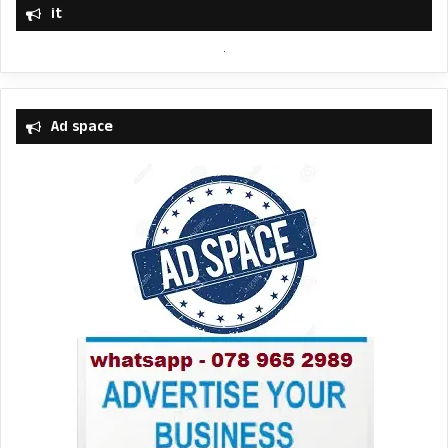
it
Ad space