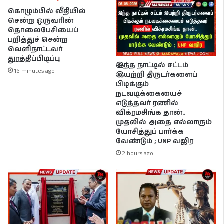
கொழும்பில் வீதியில்
சென்ற ஒருவரின்
தொலைபேசியைப்
பறித்துச் சென்ற
வெளிநாட்டவர்
துரத்திப்பிடிப்பு
இந்த நாட்டில் சட்டம்
16 minutes ago
இயற்றி திருடர்களைப்
பிடிக்கும்
நடவடிக்கையைச்
எடுத்தவர் ரணில்
விக்ரமசிங்க தான்..
முதலில் அதை எல்லாரும்
யோசித்துப் பார்க்க
வேண்டும் ; UNP வஜிர
2 hours ago