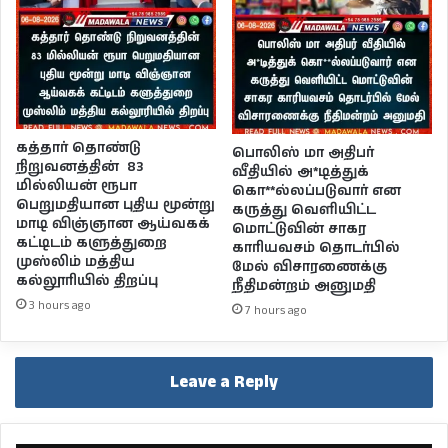
கத்தார் தொண்டு
பொலிஸ் மா அதிபர்
நிறுவனத்தின் 83
வீதியில் அ*டித்துக்
மில்லியன் ரூபா
கொ**ல்லப்படுவார் என
பெறுமதியான புதிய மூன்று
கருத்து வெளியிட்ட
மாடி விஞ்ஞான ஆய்வகக்
மொட்டுவின் சாகர
கட்டிடம் களுத்துறை
காரியவசம் தொடர்பில்
முஸ்லிம் மத்திய
மேல் விசாரணைக்கு
கல்லூரியில் திறப்பு
நீதிமன்றம் அனுமதி
3 hours ago
7 hours ago
Leave a Reply