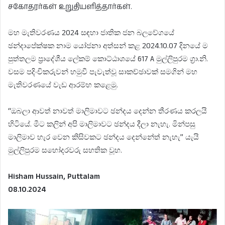
சகோதரர்கள் உறுதியளித்தார்கள்.
මහ මැතිවරණය 2024 සඳහා ජාතික ජන බලවේගයේ
ඡන්දාපේක්ෂක නාම යෝජනා අත්සන් කළ 2024.10.07 දිනයේ ම
පුත්තලම ප්‍රාදේශීය ලේකම් කොට්ඨාශයේ 617 A මුල්ලිපුරම ග්‍රා.නි.
වසම පදිංචිකරුවන් හමුවී පැවැත්වූ සාකච්ඡාවක් සමගින් මහ
මැතිවරණයේ වැඩ ආරම්භ කළෙමු.
“ඔබලා ආවත් නාවත් මාලිමාවට ඡන්දය දෙන්න තීරණය කරලයි
හිටියේ. මීට කලින් අපි මාලිමාවට ඡන්දය දීලා නැහැ. මින්පසු
මාලිමාව හැර වෙන කිසිවකට ඡන්දය දෙන්නේත් නැහැ” යැයි
මුල්ලිපුරම සහෝදරවරු සහතික වූහ.
Hisham Hussain, Puttalam
08.10.2024