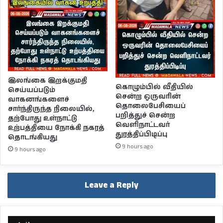
இலங்கை இறக்குமதி
கொழும்பில் வீதியில்
செய்யப்படும்
சென்ற ஒருவரின்
வாகனங்களைச்
தொலைபேசியைப்
சார்ந்திருந்த நிலையில்,
பறித்துச் சென்ற
தற்போது உள்நாட்டு
வெளிநாட்டவர்
உற்பத்தியை நோக்கி நகரத்
துரத்திப்பிடிப்பு
தொடங்கியது
9 hours ago
9 hours ago
Leave a Reply