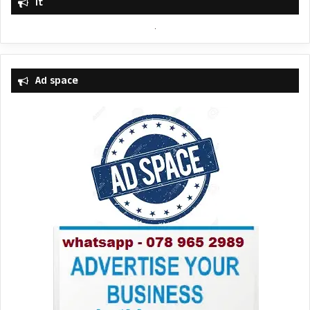
it
Ad space