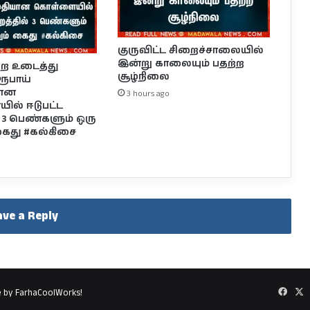
குருவிட்ட சிறைச்சாலையில்
இன்று காலையும் பதற்ற
றை உடைத்து
சூழ்நிலை
 ரூபாய்
யான
3 hours ago
ல் ஈடுபட்ட
ல் 3 பெண்களும் ஒரு
து #கல்கிசை
ave a Reply
Faceb
X
e by FarhaCoolWorks!