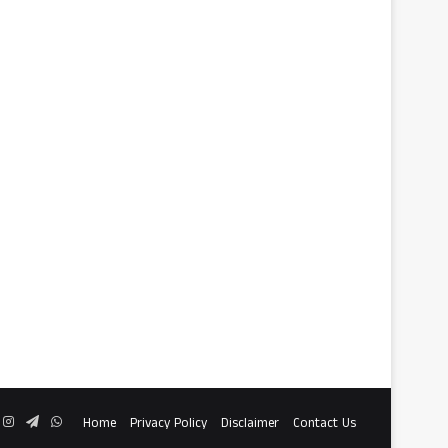
ook
Instagram
Telegram
WhatsApp
Home
Privacy Policy
Disclaimer
Contact Us