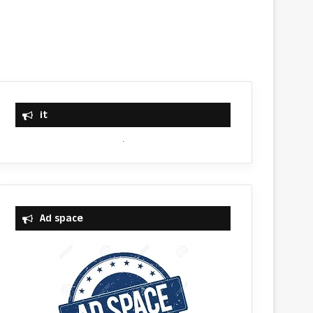
it
Ad space