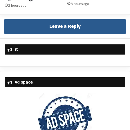
3 hours ago
2 hours ago
Leave a Reply
it
Ad space