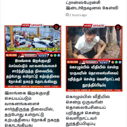
ட்ரான்ஸ்பேரன்சி
இன்டர்நேஷனல் கேள்வி
2 hours ago
இலங்கை இறக்குமதி
கொழும்பில் வீதியில்
செய்யப்படும்
சென்ற ஒருவரின்
வாகனங்களைச்
தொலைபேசியைப்
சார்ந்திருந்த நிலையில்,
பறித்துச் சென்ற
தற்போது உள்நாட்டு
வெளிநாட்டவர்
உற்பத்தியை நோக்கி நகரத்
துரத்திப்பிடிப்பு
தொடங்கியது