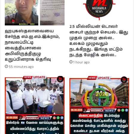
2.5 மில்லியன் டொலர்
ஹபுகஸ்தலாவையை
சைபர் குற்றச் செயல்.. இது
சேர்ந்த எம்.ஐ.எம்.இக்ராம்,
முதல் முறை அல்ல..
நாவலப்பிட்டி
உலகம் முழுவதும்
வைத்தியசாலை
நடக்கிறது.. இங்கு மட்டும்
அபிவிருத்திகுழு
நடந்த மேஜிக் அல்ல..
உறுப்பினராக தெரிவு
1 hour ago
55 minutes ago