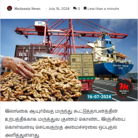
Madawala News
July 16, 2024
0
Less than a minute
இலங்கை ஆயுர்வேத மருந்து கூட்டுத்தாபனத்தின்
உற்பத்திக்காக மருத்துவ குணம் கொண்ட இஞ்சியை
கொள்வனவு செய்வதற்கு அமைச்சரவை ஒப்புதல்
அளித்துள்ளது.