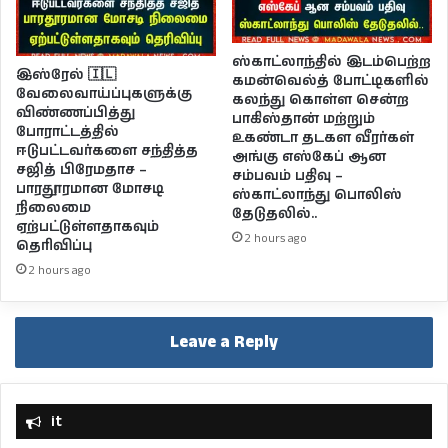
ஸ்காட்லாந்தில் இடம்பெற்ற
இஸ்ரேல் 🇮🇱
கமன்வெல்த் போட்டிகளில்
வேலைவாய்ப்புகளுக்கு
கலந்து கொள்ள சென்ற
விண்ணப்பித்து
பாகிஸ்தான் மற்றும்
போராட்டத்தில்
உகண்டா தடகள வீரர்கள்
ஈடுபட்டவர்களை சந்தித்த
அங்கு எஸ்கேப் ஆன
சஜித் பிரேமதாச –
சம்பவம் பதிவு –
பாரதூரமான மோசடி
ஸ்காட்லாந்து பொலிஸ்
நிலைமை
தேடுதலில்..
ஏற்பட்டுள்ளதாகவும்
2 hours ago
தெரிவிப்பு
2 hours ago
Leave a Reply
it