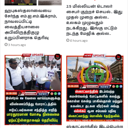
2.5 மில்லியன் டொலர்
ஹபுகஸ்தலாவையை
சைபர் குற்றச் செயல்.. இது
சேர்ந்த எம்.ஐ.எம்.இக்ராம்,
முதல் முறை அல்ல..
நாவலப்பிட்டி
உலகம் முழுவதும்
வைத்தியசாலை
நடக்கிறது.. இங்கு மட்டும்
அபிவிருத்திகுழு
நடந்த மேஜிக் அல்ல..
உறுப்பினராக தெரிவு
4 hours ago
3 hours ago
ஸ்காட்லாந்தில் இடம்பெற்ற