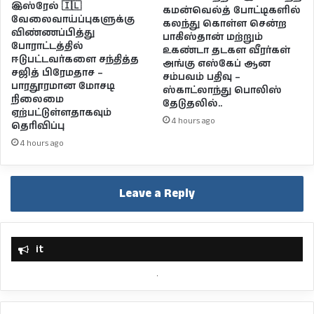
இஸ்ரேல் 🇮🇱
கமன்வெல்த் போட்டிகளில்
வேலைவாய்ப்புகளுக்கு
கலந்து கொள்ள சென்ற
விண்ணப்பித்து
பாகிஸ்தான் மற்றும்
போராட்டத்தில்
உகண்டா தடகள வீரர்கள்
ஈடுபட்டவர்களை சந்தித்த
அங்கு எஸ்கேப் ஆன
சஜித் பிரேமதாச –
சம்பவம் பதிவு –
பாரதூரமான மோசடி
ஸ்காட்லாந்து பொலிஸ்
நிலைமை
தேடுதலில்..
ஏற்பட்டுள்ளதாகவும்
4 hours ago
தெரிவிப்பு
4 hours ago
Leave a Reply
it