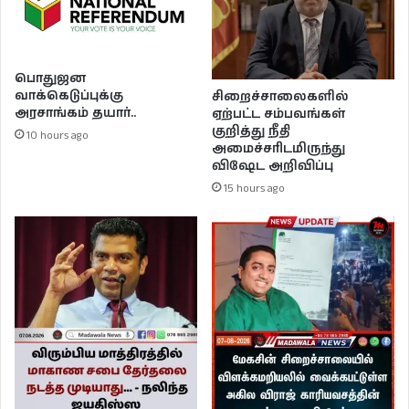
பொதுஜன
வாக்கெடுப்புக்கு
சிறைச்சாலைகளில்
அரசாங்கம் தயார்..
ஏற்பட்ட சம்பவங்கள்
குறித்து நீதி
10 hours ago
அமைச்சரிடமிருந்து
விஷேட அறிவிப்பு
15 hours ago