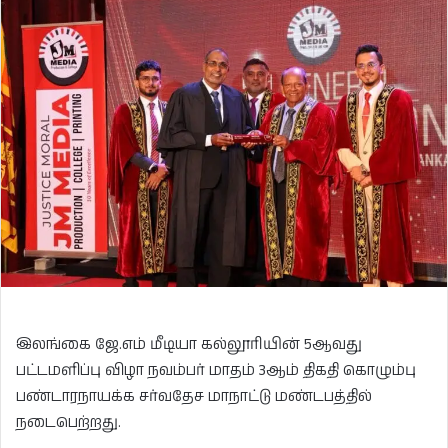
இலங்கை ஜே.எம் மீடியா கல்லூரியின் 5ஆவது
பட்டமளிப்பு விழா நவம்பர் மாதம் 3ஆம் திகதி கொழும்பு
பண்டாரநாயக்க சர்வதேச மாநாட்டு மண்டபத்தில்
நடைபெற்றது.