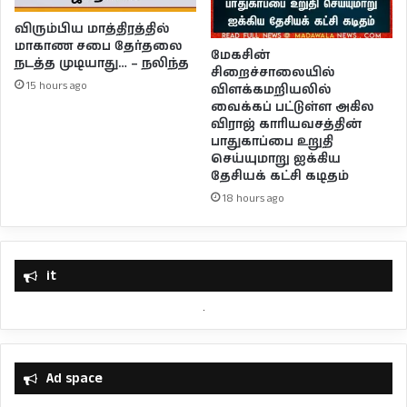
விரும்பிய மாத்திரத்தில்
மாகாண சபை தேர்தலை
மேகசின்
நடத்த முடியாது… – நலிந்த
சிறைச்சாலையில்
15 hours ago
விளக்கமறியலில்
வைக்கப் பட்டுள்ள அகில
விராஜ் காரியவசத்தின்
பாதுகாப்பை உறுதி
செய்யுமாறு ஐக்கிய
தேசியக் கட்சி கடிதம்
18 hours ago
it
Ad space