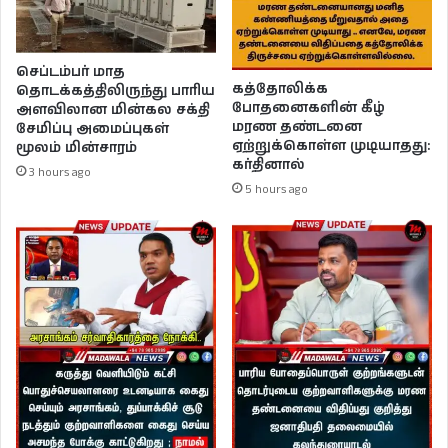
செப்டம்பர் மாத
கத்தோலிக்க
தொடக்கத்திலிருந்து பாரிய
போதனைகளின் கீழ்
அளவிலான மின்கல சக்தி
மரண தண்டனை
சேமிப்பு அமைப்புகள்
ஏற்றுக்கொள்ள முடியாதது:
மூலம் மின்சாரம்
கர்தினால்
3 hours ago
5 hours ago