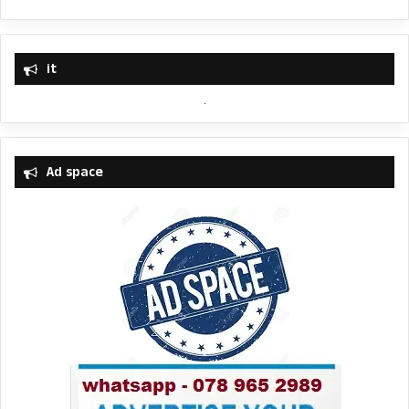
it
Ad space