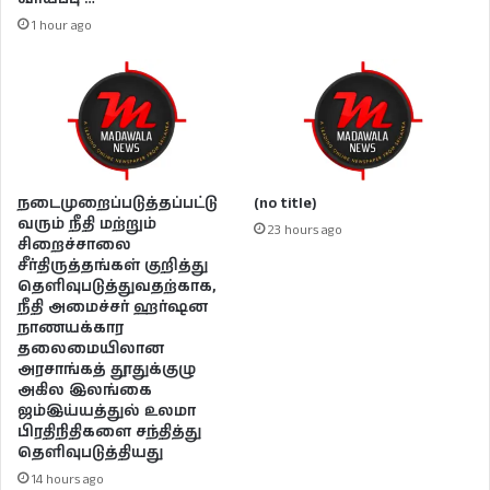
1 hour ago
நடைமுறைப்படுத்தப்பட்டு
(no title)
வரும் நீதி மற்றும்
23 hours ago
சிறைச்சாலை
சீர்திருத்தங்கள் குறித்து
தெளிவுபடுத்துவதற்காக,
நீதி அமைச்சர் ஹர்ஷன
நாணயக்கார
தலைமையிலான
அரசாங்கத் தூதுக்குழு
அகில இலங்கை
ஜம்இய்யத்துல் உலமா
பிரதிநிதிகளை சந்தித்து
தெளிவுபடுத்தியது
14 hours ago