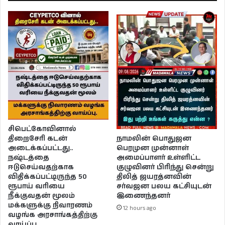
சிபெட்கோவினால்
நாமலின் பொதுஜன
திறைசேரி கடன்
பெரமுன முன்னாள்
அடைக்கப்பட்டது..
அமைப்பாளர் உள்ளிட்ட
நஷ்டத்தை
குழுவினர் பிரிந்து சென்று
ஈடுசெய்வதற்காக
திலித் ஜயரத்னவின்
விதிக்கப்பட்டிருந்த 50
சர்வஜன பலய கட்சியுடன்
ரூபாய் வரியை
இணைந்தனர்
நீக்குவதன் மூலம்
மக்களுக்கு நிவாரணம்
12 hours ago
வழங்க அரசாங்கத்திற்கு
வாய்ப்பு …