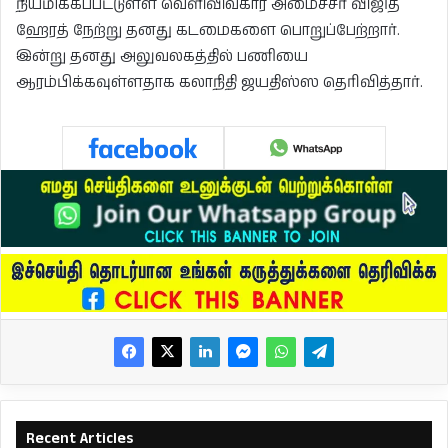
நியமிக்கப்பட்டுள்ள வெளிவிவகார அமைச்சர் விஜித
ஹேரத் நேற்று தனது கடமைகளை பொறுப்பேற்றார்.
இன்று தனது அலுவலகத்தில் பணியை
ஆரம்பிக்கவுள்ளதாக கலாநிதி ஜயதிஸ்ஸ தெரிவித்தார்.
Recent Articles