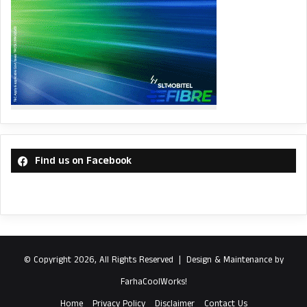
Find us on Facebook
© Copyright 2026, All Rights Reserved |
Design & Maintenance by
FarhaCoolWorks!
Home
Privacy Policy
Disclaimer
Contact Us