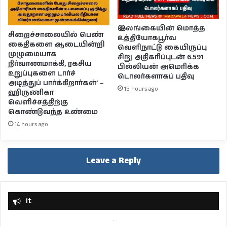
இலங்கையின் மொத்த
சிறைச்சாலையில் பெண்
உத்தியோகபூர்வ
கைதிகளை ஆடையின்றி
வெளிநாட்டு கையிருப்பு
முழுமையாக
சிறு அதிகரிப்புடன் 6.591
நிர்வாணமாக்கி, ரகசிய
பில்லியன் அமெரிக்க
உறுப்புகளை டார்ச்
டொலர்களாகப் பதிவு
அடித்துப் பார்க்கிறார்கள்’ –
15 hours ago
ஹிருணிகா
வெளிச்சத்திற்கு
கொண்டுவந்த உண்மை
14 hours ago
Leave a Reply
it