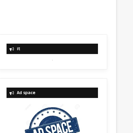
it
Ad space