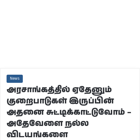
News
அரசாங்கத்தில் ஏதேனும்
குறைபாடுகள் இருப்பின்
அதனை சுட்டிக்காட்டுவோம் –
அதேவேளை நல்ல
விடயங்களை