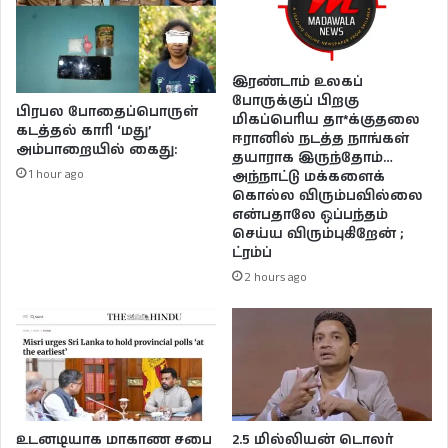
இரண்டாம் உலகப்
போருக்குப் பிறகு
பிரபல போதைப்பொருள்
மிகப்பெரிய தா*க்குதலை
கடத்தல் காரி ‘மது’
ஈரானில் நடத்த நாங்கள்
அம்பாறையில் கைது:
தயாராக இருந்தோம்…
1 hour ago
அந்நாட்டு மக்களைக்
கொல்ல விரும்பவில்லை
என்பதாலே ஒப்பந்தம்
செய்ய விரும்புகிறேன் ;
ட்ரம்ப்
2 hours ago
உடனடியாக மாகாண சபை
2.5 மில்லியன் டொலர்