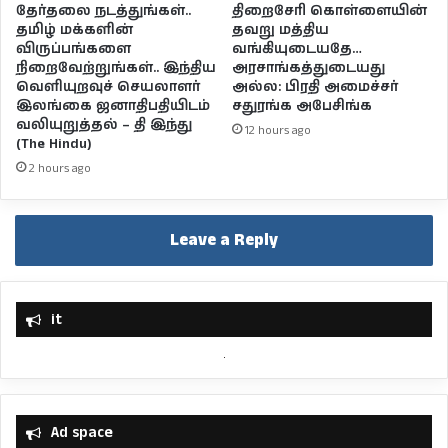
தேர்தலை நடத்துங்கள்..
திறைசேரி கொள்ளையின்
தமிழ் மக்களின்
தவறு மத்திய
விருப்பங்களை
வங்கியுடையதே…
நிறைவேற்றுங்கள்.. இந்திய
அரசாங்கத்துடையது
வெளியுறவுச் செயலாளர்
அல்ல: பிரதி அமைச்சர்
இலங்கை ஜனாதிபதியிடம்
சதுரங்க அபேசிங்க
வலியுறுத்தல் – தி இந்து
12 hours ago
(The Hindu)
2 hours ago
Leave a Reply
it
Ad space