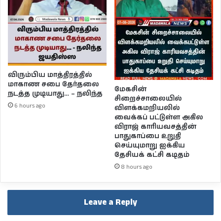
விரும்பிய மாத்திரத்தில்
மாகாண சபை தேர்தலை
மேகசின்
நடத்த முடியாது… – நலிந்த
சிறைச்சாலையில்
6 hours ago
விளக்கமறியலில்
வைக்கப் பட்டுள்ள அகில
விராஜ் காரியவசத்தின்
பாதுகாப்பை உறுதி
செய்யுமாறு ஐக்கிய
தேசியக் கட்சி கடிதம்
8 hours ago
Leave a Reply