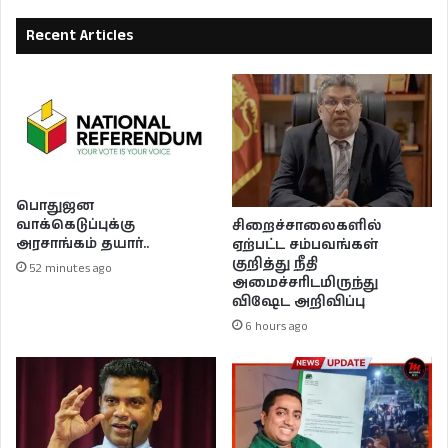
Recent Articles
பொதுஜன
வாக்கெடுப்புக்கு
சிறைச்சாலைகளில்
அரசாங்கம் தயார்..
ஏற்பட்ட சம்பவங்கள்
குறித்து நீதி
52 minutes ago
அமைச்சரிடமிருந்து
விஷேட அறிவிப்பு
6 hours ago