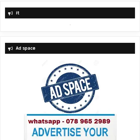
it
Ad space