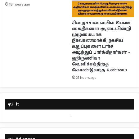
18 hours ago
சிறைச்சாலையில் பெண்
கைதிகளை ஆடையின்றி
முழுமையாக
நிர்வாணமாக்கி, ரகசிய
உறுப்புகளை டார்ச்
அடித்துப் பார்க்கிறார்கள்’ –
ஹிருணிகா
வெளிச்சத்திற்கு
கொண்டுவந்த உண்மை
21 hours ago
it