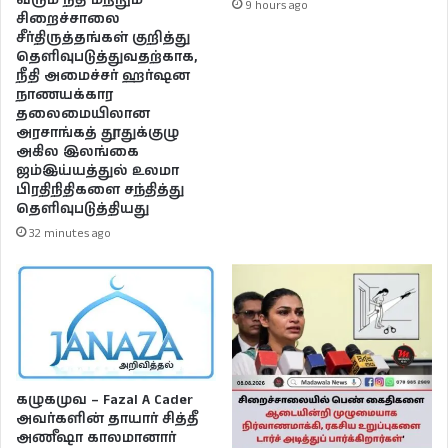
9 hours ago
சிறைச்சாலை
சீர்திருத்தங்கள் குறித்து
தெளிவுபடுத்துவதற்காக,
நீதி அமைச்சர் ஹர்ஷன
நாணயக்கார
தலைமையிலான
அரசாங்கத் தூதுக்குழு
அகில இலங்கை
ஜம்இய்யத்துல் உலமா
பிரதிநிதிகளை சந்தித்து
தெளிவுபடுத்தியது
32 minutes ago
கழுகமுவ – Fazal A Cader
அவர்களின் தாயார் சித்தீ
அணீஷா காலமானார்