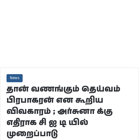
News
தான் வணங்கும் தெய்வம்
பிரபாகரன் என கூறிய
விவகாரம் ; அர்சுனா க்கு
எதிராக சி ஐ டி யில்
முறைப்பாடு