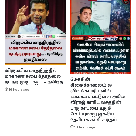
விரும்பிய மாத்திரத்தில்
மாகாண சபை தேர்தலை
மேகசின்
நடத்த முடியாது… – நலிந்த
சிறைச்சாலையில்
16 hours ago
விளக்கமறியலில்
வைக்கப் பட்டுள்ள அகில
விராஜ் காரியவசத்தின்
பாதுகாப்பை உறுதி
செய்யுமாறு ஐக்கிய
தேசியக் கட்சி கடிதம்
18 hours ago