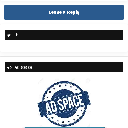
Leave a Reply
it
Ad space