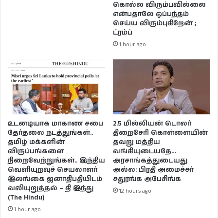
கொல்ல விரும்பவில்லை
என்பதாலே ஒப்பந்தம்
செய்ய விரும்புகிறேன் ;
ட்ரம்ப்
1 hour ago
உடனடியாக மாகாண சபை
2.5 மில்லியன் டொலர்
தேர்தலை நடத்துங்கள்..
திறைசேரி கொள்ளையின்
தமிழ் மக்களின்
தவறு மத்திய
விருப்பங்களை
வங்கியுடையதே…
நிறைவேற்றுங்கள்.. இந்திய
அரசாங்கத்துடையது
வெளியுறவுச் செயலாளர்
அல்ல: பிரதி அமைச்சர்
இலங்கை ஜனாதிபதியிடம்
சதுரங்க அபேசிங்க
வலியுறுத்தல் – தி இந்து
12 hours ago
(The Hindu)
1 hour ago