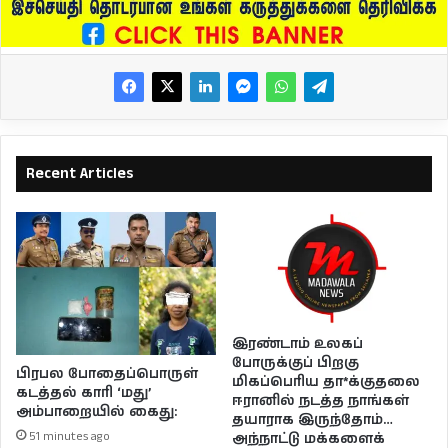
Recent Articles
இரண்டாம் உலகப்
போருக்குப் பிறகு
பிரபல போதைப்பொருள்
மிகப்பெரிய தா*க்குதலை
கடத்தல் காரி ‘மது’
ஈரானில் நடத்த நாங்கள்
அம்பாறையில் கைது:
தயாராக இருந்தோம்…
51 minutes ago
அந்நாட்டு மக்களைக்