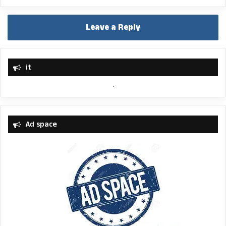
Leave a Reply
it
Ad space