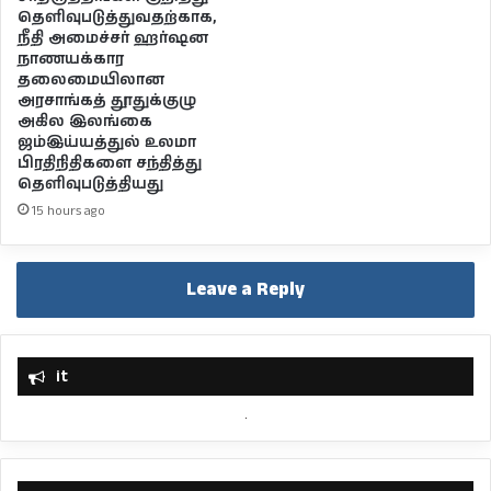
தெளிவுபடுத்துவதற்காக,
நீதி அமைச்சர் ஹர்ஷன
நாணயக்கார
தலைமையிலான
அரசாங்கத் தூதுக்குழு
அகில இலங்கை
ஜம்இய்யத்துல் உலமா
பிரதிநிதிகளை சந்தித்து
தெளிவுபடுத்தியது
15 hours ago
Leave a Reply
it