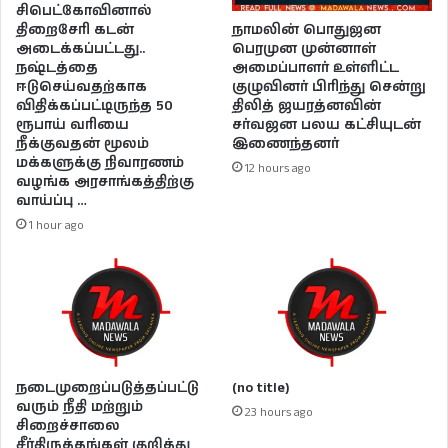
சிபெட்கோவினால்
நாமலின் பொதுஜன
திறைசேரி கடன்
பெரமுன முன்னாள்
அடைக்கப்பட்டது..
அமைப்பாளர் உள்ளிட்ட
நஷ்டத்தை
குழுவினர் பிரிந்து சென்று
ஈடுசெய்வதற்காக
திலித் ஜயரத்னவின்
விதிக்கப்பட்டிருந்த 50
சர்வஜன பலய கட்சியுடன்
ரூபாய் வரியை
இணைந்தனர்
நீக்குவதன் மூலம்
மக்களுக்கு நிவாரணம்
12 hours ago
வழங்க அரசாங்கத்திற்கு
வாய்ப்பு …
1 hour ago
நடைமுறைப்படுத்தப்பட்டு
(no title)
வரும் நீதி மற்றும்
23 hours ago
சிறைச்சாலை
சீர்திருத்தங்கள் குறித்து