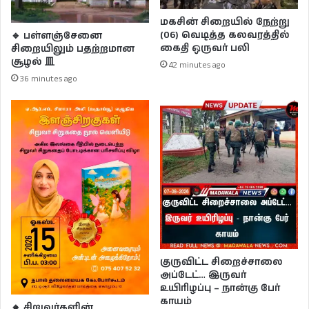
மகசின் சிறையில் நேற்று
(06) வெடித்த கலவரத்தில்
🔹 பள்ளஞ்சேனை
கைதி ஒருவர் பலி
சிறையிலும் பதற்றமான
சூழல் 皿
42 minutes ago
36 minutes ago
குருவிட்ட சிறைச்சாலை
அப்டேட்… இருவர்
உயிரிழப்பு – நான்கு பேர்
காயம்
🔸 சிறுவர்களின்