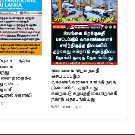
ுச் சட்டத்தில்
களைக்
இலங்கை இறக்குமதி
்து
செய்யப்படும்
்களை மறைக்க
வாகனங்களைச் சார்ந்திருந்த
து ஏன்… –
நிலையில், தற்போது
ேரன்சி
உள்நாட்டு உற்பத்தியை நோக்கி
ஷனல் கேள்வி
நகரத் தொடங்கியது
ago
58 minutes ago