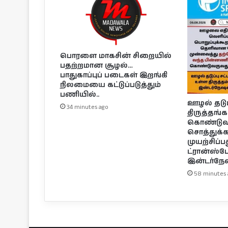
பொரளை மாகசின் சிறையில்
பதற்றமான சூழல்…
பாதுகாப்புப் படைகள் இறங்கி
நிலமையை கட்டுப்படுத்தும்
பணியில்..
ஊழல் தடுப்ப
34 minutes ago
திருத்தங்
கொண்டுவந
சொத்துக
முயற்சிப்ப
ட்ரான்ஸ்ப
இன்டர்நே
58 minutes 