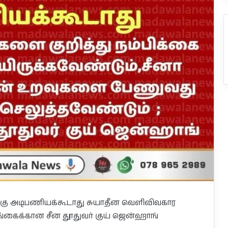
கு அடிபணியக்கூடாது சுயாதீன வெளிவிவகார
கைக்கான சீன தூதுவர் குய் ஜென்ஹாங்