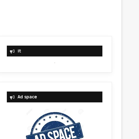
it
Ad space