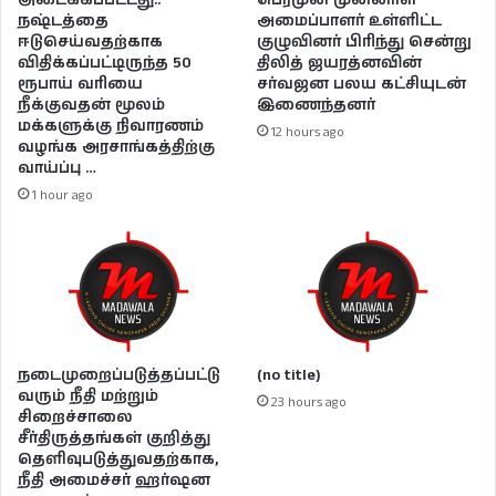
அடைக்கப்பட்டது..
அமைப்பாளர் உள்ளிட்ட
நஷ்டத்தை
குழுவினர் பிரிந்து சென்று
ஈடுசெய்வதற்காக
திலித் ஜயரத்னவின்
விதிக்கப்பட்டிருந்த 50
சர்வஜன பலய கட்சியுடன்
ரூபாய் வரியை
இணைந்தனர்
நீக்குவதன் மூலம்
மக்களுக்கு நிவாரணம்
12 hours ago
வழங்க அரசாங்கத்திற்கு
வாய்ப்பு …
1 hour ago
நடைமுறைப்படுத்தப்பட்டு
(no title)
வரும் நீதி மற்றும்
23 hours ago
சிறைச்சாலை
சீர்திருத்தங்கள் குறித்து
தெளிவுபடுத்துவதற்காக,
நீதி அமைச்சர் ஹர்ஷன