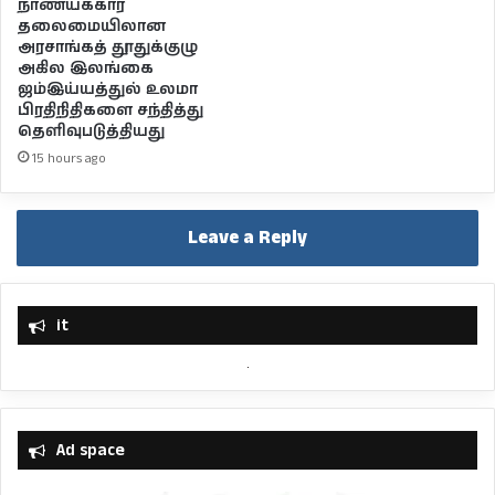
நாணயக்கார
தலைமையிலான
அரசாங்கத் தூதுக்குழு
அகில இலங்கை
ஜம்இய்யத்துல் உலமா
பிரதிநிதிகளை சந்தித்து
தெளிவுபடுத்தியது
15 hours ago
Leave a Reply
it
Ad space