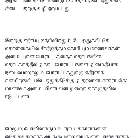
அரசுப் பணிகளில் மீண்டும் 30 சதவீத இட ஒதுக்கீடு
கிடைப்பதற்கு வழி ஏற்பட்டது.
இதற்கு எதிா்ப்பு தெரிவித்தும், இட ஒதுக்கீட்டுக்
கொள்கையில் சீா்திருத்தம் கோரியும் மாணவா்கள்
அமைப்புகள் போராட்டத்தைத் தொடங்கின.
தொடக்கத்தில் அந்தப் போராட்டங்கள் அமைதியாக
நடைபெற்றாலும், போராட்டத்துக்கு எதிராகக்
களமிறங்கிய இட ஒதுக்கீடுக்கு ஆதரவான ‘சாத்ரா லீக்’
மாணவா் அமைப்பினா் வன்முறைத் தாக்குதலில்
ஈடுபட்டனா்.
மேலும், பொலிஸாரும் போராட்டக்காரா்களை
ஒடுக்குவதற்காக அடக்குமுறையைக் கையாள்வதாகக்