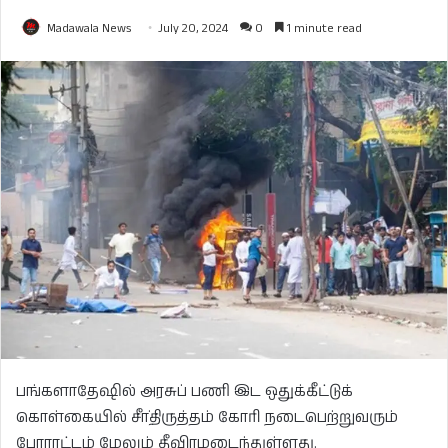
Madawala News
July 20, 2024
0
1 minute read
பங்களாதேஷில் அரசுப் பணி இட ஒதுக்கீட்டுக்
கொள்கையில் சீா்திருத்தம் கோரி நடைபெற்றுவரும்
போராட்டம் மேலும் தீவிரமடைந்துள்ளது.