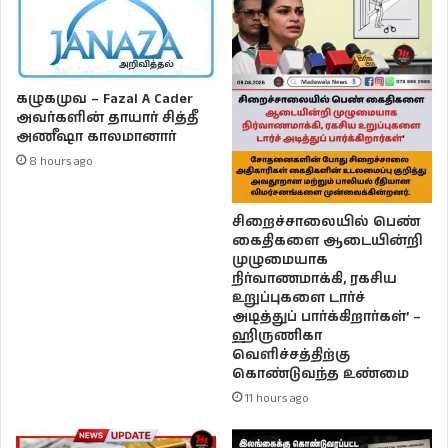
கழுகமுவ – Fazal A Cader
அவர்களின் தாயார் சித்தீ
அணீஷா காலமானார்
8 hours ago
சிறைச்சாலையில் பெண்
கைதிகளை ஆடையின்றி
முழுமையாக
நிர்வாணமாக்கி, ரகசிய
உறுப்புகளை டார்ச்
அடித்துப் பார்க்கிறார்கள்’ –
ஹிருணிகா
வெளிச்சத்திற்கு
கொண்டுவந்த உண்மை
11 hours ago