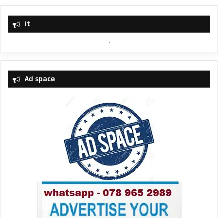
it
Ad space