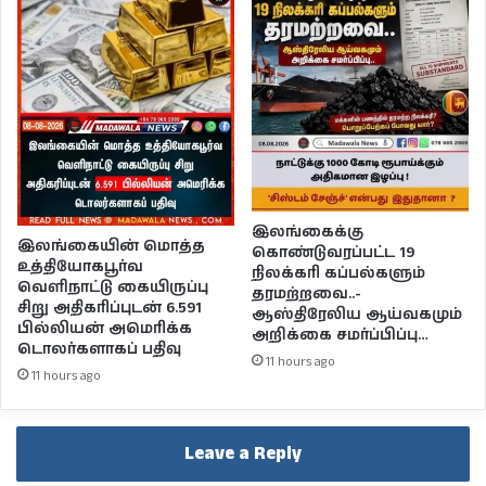
இலங்கைக்கு
இலங்கையின் மொத்த
கொண்டுவரப்பட்ட 19
உத்தியோகபூர்வ
நிலக்கரி கப்பல்களும்
வெளிநாட்டு கையிருப்பு
தரமற்றவை..-
சிறு அதிகரிப்புடன் 6.591
ஆஸ்திரேலிய ஆய்வகமும்
பில்லியன் அமெரிக்க
அறிக்கை சமர்ப்பிப்பு…
டொலர்களாகப் பதிவு
11 hours ago
11 hours ago
Leave a Reply