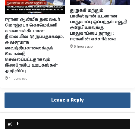
துருக்கி மற்றும்
பாகிஸ்தான் உடனான
ஈரான் ஆன்மீக தலைவர்
பாதுகாப்பு ஒப்பந்தம் சவூதி
மொஜ்தபா கொமெய்னி
அரேபியாவுக்கு
கவலைக்கிடமான
பாதுகாப்பை தராது ;
நிலையில் இருப்பதாகவும்,
ஈரானின் எச்சரிக்கை
அவசரமாக
5 hours ago
வைத்தியசாலைக்குக்
கொண்டு
செல்லப்பட்டதாகவும்
இஸ்ரேலிய ஊடகங்கள்
அறிவிப்பு
4 hours ago
Leave a Reply
it