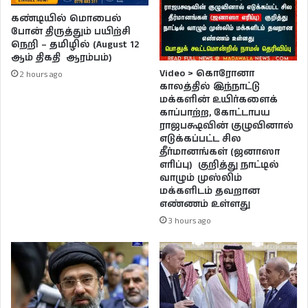
கண்டியில் மொபைல்
போன் திருத்தும் பயிற்சி
நெறி – தமிழில் (August 12
ஆம் திகதி ஆரம்பம்)
Video > கொரோனா
2 hours ago
காலத்தில் இந்நாட்டு
மக்களின் உயிர்களைக்
காப்பாற்ற, கோட்டாபய
ராஜபக்ஷவின் குழுவினால்
எடுக்கப்பட்ட சில
தீர்மானங்கள் (ஜனாஸா
எரிப்பு) குறித்து நாட்டில்
வாழும் முஸ்லிம்
மக்களிடம் தவறான
எண்ணம் உள்ளது
3 hours ago