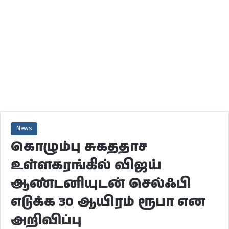
News
கொழும்பு சுகததாச
உள்ளகரங்கில் விஜய்
ஆண்டனியுடன் செல்ஃபி
எடுக்க 30 ஆயிரம் ரூபா என
அறிவிப்பு