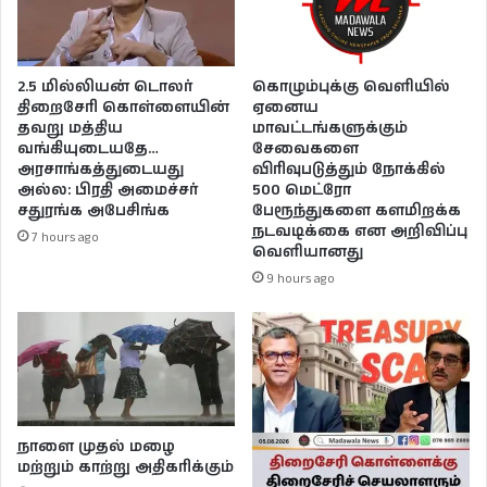
2.5 மில்லியன் டொலர்
கொழும்புக்கு வெளியில்
திறைசேரி கொள்ளையின்
ஏனைய
தவறு மத்திய
மாவட்டங்களுக்கும்
வங்கியுடையதே…
சேவைகளை
அரசாங்கத்துடையது
விரிவுபடுத்தும் நோக்கில்
அல்ல: பிரதி அமைச்சர்
500 மெட்ரோ
சதுரங்க அபேசிங்க
பேரூந்துகளை களமிறக்க
நடவடிக்கை என அறிவிப்பு
7 hours ago
வெளியானது
9 hours ago
நாளை முதல் மழை
மற்றும் காற்று அதிகரிக்கும்