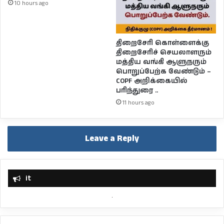
10 hours ago
திறைசேரி கொள்ளைக்கு
திறைசேரிச் செயலாளரும்
மத்திய வங்கி ஆளுநரும்
பொறுப்பேற்க வேண்டும் –
COPF அறிக்கையில்
பரிந்துரை ..
11 hours ago
Leave a Reply
it