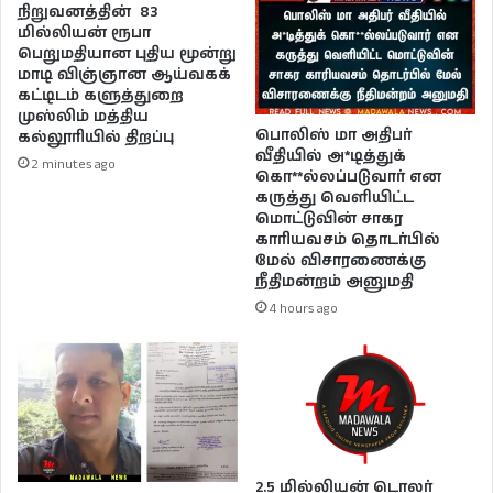
நிறுவனத்தின் 83
மில்லியன் ரூபா
பெறுமதியான புதிய மூன்று
மாடி விஞ்ஞான ஆய்வகக்
கட்டிடம் களுத்துறை
முஸ்லிம் மத்திய
பொலிஸ் மா அதிபர்
கல்லூரியில் திறப்பு
வீதியில் அ*டித்துக்
2 minutes ago
கொ**ல்லப்படுவார் என
கருத்து வெளியிட்ட
மொட்டுவின் சாகர
காரியவசம் தொடர்பில்
மேல் விசாரணைக்கு
நீதிமன்றம் அனுமதி
4 hours ago
2.5 மில்லியன் டொலர்