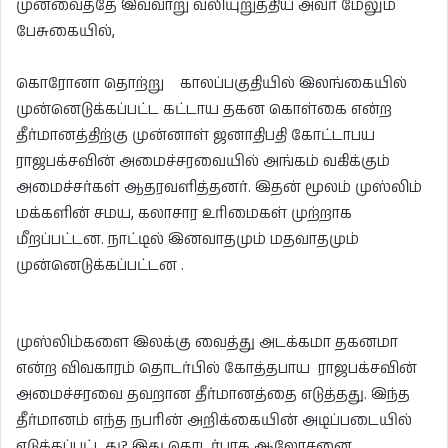
முன்வைத்தே இவ்வாறு வலியுறுத்திய அவர் மேலும்
பேசுகையில்,
கொரோனா தொற்று காலப்பகுதியில் இலங்கையில்
முன்னெடுக்கப்பட்ட கட்டாய தகன கொள்கை என்ற
தீர்மானத்திற்கு முன்னாள் ஜனாதிபதி கோட்டாபய
ராஜபக்சவின் அமைச்சரவையில் அங்கம் வகிக்கும்
அமைச்சர்கள் ஆதரவளித்தனர். இதன் மூலம் முஸ்லிம்
மக்களின் சமய, கலாசார உரிமைகள் முற்றாக
மீறப்பட்டன. நாட்டில் இனவாதமும் மதவாதமும்
முன்னெடுக்கப்பட்டன .
முஸ்லிம்களை இலக்கு வைத்து அடக்கமா தகனமா
என்ற விவகாரம் தொடர்பில் கோத்தபாய ராஜபக்சவின்
அமைச்சரவை தவறான தீர்மானத்தை எடுத்தது. இந்த
தீர்மானம் எந்த நபரின் அறிக்கையின் அடிப்படையில்
எடுக்கப்பட்டது? இது தொடர்பாக ஆலோசனை