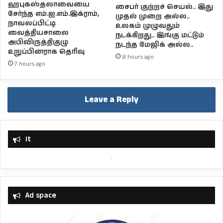
ஹபுகஸ்தலாவையை
சைபர் குற்றச் செயல்.. இது
சேர்ந்த எம்.ஐ.எம்.இக்ராம்,
முதல் முறை அல்ல..
நாவலப்பிட்டி
உலகம் முழுவதும்
வைத்தியசாலை
நடக்கிறது.. இங்கு மட்டும்
அபிவிருத்திகுழு
நடந்த மேஜிக் அல்ல..
உறுப்பினராக தெரிவு
8 hours ago
7 hours ago
Leave a Reply
it
Ad space