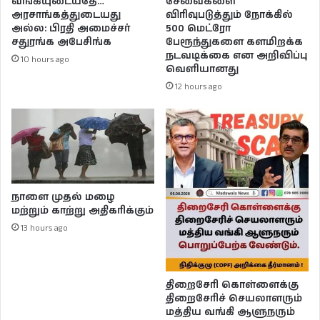
வங்கியுடையதே…
சேவைகளை
அரசாங்கத்துடையது
விரிவுபடுத்தும் நோக்கில்
அல்ல: பிரதி அமைச்சர்
500 மெட்ரோ
சதுரங்க அபேசிங்க
பேரூந்துகளை களமிறக்க
நடவடிக்கை என அறிவிப்பு
10 hours ago
வெளியானது
12 hours ago
நாளை முதல் மழை
மற்றும் காற்று அதிகரிக்கும்
13 hours ago
திறைசேரி கொள்ளைக்கு
திறைசேரிச் செயலாளரும்
மத்திய வங்கி ஆளுநரும்