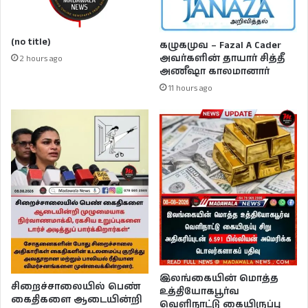
(no title)
கழுகமுவ – Fazal A Cader
அவர்களின் தாயார் சித்தீ
2 hours ago
அணீஷா காலமானார்
11 hours ago
இலங்கையின் மொத்த
சிறைச்சாலையில் பெண்
உத்தியோகபூர்வ
கைதிகளை ஆடையின்றி
வெளிநாட்டு கையிருப்பு