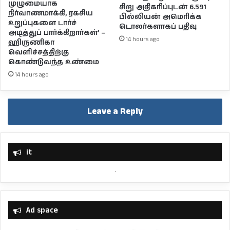
முழுமையாக
சிறு அதிகரிப்புடன் 6.591
நிர்வாணமாக்கி, ரகசிய
பில்லியன் அமெரிக்க
உறுப்புகளை டார்ச்
டொலர்களாகப் பதிவு
அடித்துப் பார்க்கிறார்கள்’ –
14 hours ago
ஹிருணிகா
வெளிச்சத்திற்கு
கொண்டுவந்த உண்மை
14 hours ago
Leave a Reply
it
Ad space