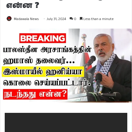
என்ன ❓
Madawala News
July 31, 2024
0
Less than a minute