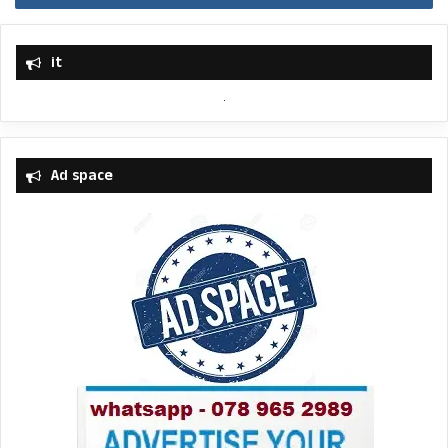
it
Ad space