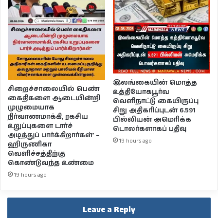
இலங்கையின் மொத்த
சிறைச்சாலையில் பெண்
உத்தியோகபூர்வ
கைதிகளை ஆடையின்றி
வெளிநாட்டு கையிருப்பு
முழுமையாக
சிறு அதிகரிப்புடன் 6.591
நிர்வாணமாக்கி, ரகசிய
பில்லியன் அமெரிக்க
உறுப்புகளை டார்ச்
டொலர்களாகப் பதிவு
அடித்துப் பார்க்கிறார்கள்’ –
19 hours ago
ஹிருணிகா
வெளிச்சத்திற்கு
கொண்டுவந்த உண்மை
19 hours ago
Leave a Reply