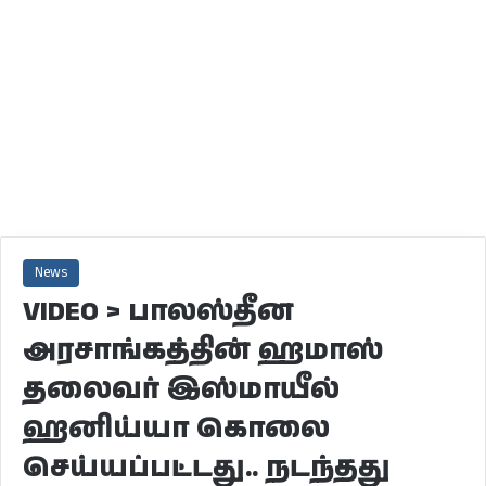
News
VIDEO > பாலஸ்தீன
அரசாங்கத்தின் ஹமாஸ்
தலைவர் இஸ்மாயீல்
ஹனிய்யா கொலை
செய்யப்பட்டது.. நடந்தது