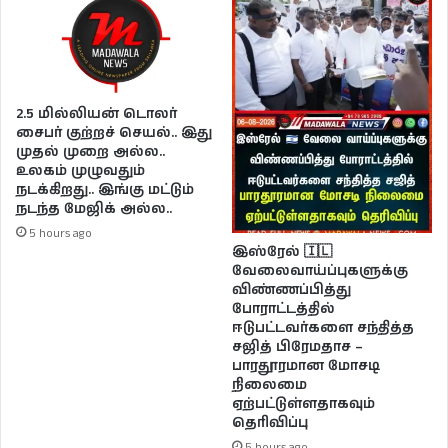
2.5 மில்லியன் டொலர்
சைபர் குற்றச் செயல்.. இது
முதல் முறை அல்ல..
உலகம் முழுவதும்
நடக்கிறது.. இங்கு மட்டும்
நடந்த மேஜிக் அல்ல..
5 hours ago
இஸ்ரேல் 🇮🇱
வேலைவாய்ப்புகளுக்கு
விண்ணப்பித்து
போராட்டத்தில்
ஈடுபட்டவர்களை சந்தித்த
சஜித் பிரேமதாச –
பாரதூரமான மோசடி
நிலைமை
ஏற்பட்டுள்ளதாகவும்
தெரிவிப்பு
5 hours ago