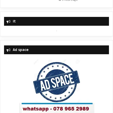
it
Ad space