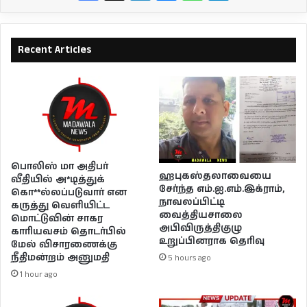
Recent Articles
பொலிஸ் மா அதிபர்
ஹபுகஸ்தலாவையை
வீதியில் அ*டித்துக்
சேர்ந்த எம்.ஐ.எம்.இக்ராம்,
கொ**ல்லப்படுவார் என
நாவலப்பிட்டி
கருத்து வெளியிட்ட
வைத்தியசாலை
மொட்டுவின் சாகர
அபிவிருத்திகுழு
காரியவசம் தொடர்பில்
உறுப்பினராக தெரிவு
மேல் விசாரணைக்கு
நீதிமன்றம் அனுமதி
5 hours ago
1 hour ago