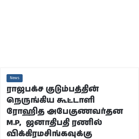
News
ராஜபக்ச குடும்பத்தின்
நெருங்கிய கூட்டாளி
ரோஹித அபேகுணவர்தன
M.P, ஜனாதிபதி ரணில்
விக்கிரமசிங்கவுக்கு