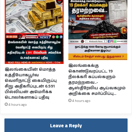
இலங்கைக்கு
இலங்கையின் மொத்த
கொண்டுவரப்பட்ட 19
உத்தியோகபூர்வ
நிலக்கரி கப்பல்களும்
வெளிநாட்டு கையிருப்பு
தரமற்றவை..-
சிறு அதிகரிப்புடன் 6.591
ஆஸ்திரேலிய ஆய்வகமும்
பில்லியன் அமெரிக்க
அறிக்கை சமர்ப்பிப்பு…
டொலர்களாகப் பதிவு
4 hours ago
4 hours ago
Leave a Reply