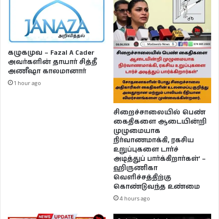
கழுகமுவ – Fazal A Cader
அவர்களின் தாயார் சித்தீ
அணீஷா காலமானார்
1 hour ago
சிறைச்சாலையில் பெண்
கைதிகளை ஆடையின்றி
முழுமையாக
நிர்வாணமாக்கி, ரகசிய
உறுப்புகளை டார்ச்
அடித்துப் பார்க்கிறார்கள்’ –
ஹிருணிகா
வெளிச்சத்திற்கு
கொண்டுவந்த உண்மை
4 hours ago