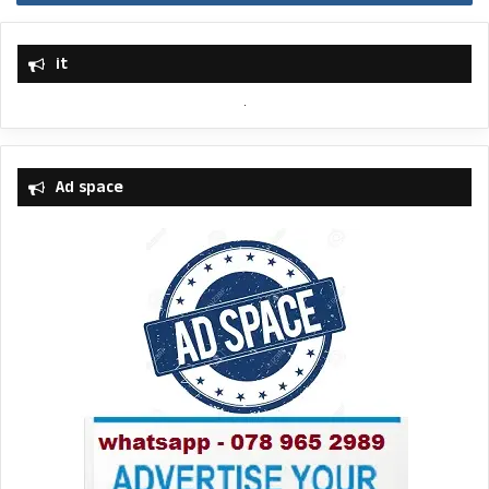
it
Ad space