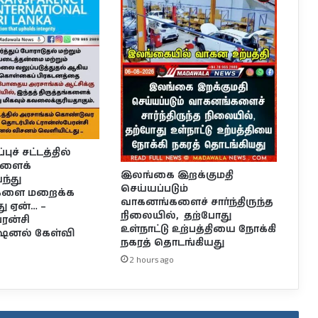
ுச் சட்டத்தில்
களைக்
இலங்கை இறக்குமதி
்து
செய்யப்படும்
்களை மறைக்க
வாகனங்களைச் சார்ந்திருந்த
து ஏன்… –
நிலையில், தற்போது
ேரன்சி
உள்நாட்டு உற்பத்தியை நோக்கி
ஷனல் கேள்வி
நகரத் தொடங்கியது
2 hours ago