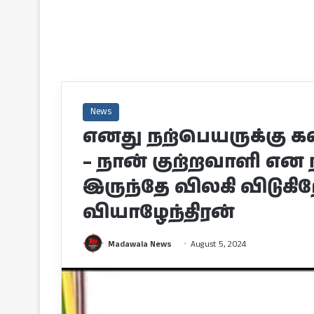
News
எனது நற்பெயருக்கு க
– நான் குற்றவாளி என 
இருந்தே விலகி விடுகி
வியாழேந்திரன்
Madawala News
August 5, 2024