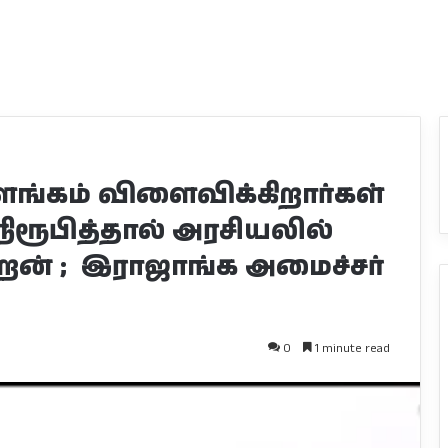
ளங்கம் விளைவிக்கிறார்கள்
நிரூபித்தால் அரசியலில்
றேன் ; இராஜாங்க அமைச்சர்
0
1 minute read