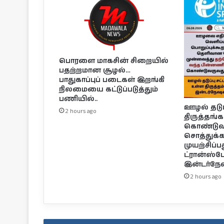
பொரளை மாகசின் சிறையில்
பதற்றமான சூழல்…
பாதுகாப்புப் படைகள் இறங்கி
நிலமையை கட்டுப்படுத்தும்
பணியில்..
ஊழல் தடுப்ப
2 hours ago
திருத்தங்
கொண்டுவந
சொத்துக
முயற்சிப்ப
ட்ரான்ஸ்ப
இன்டர்நே
2 hours ago