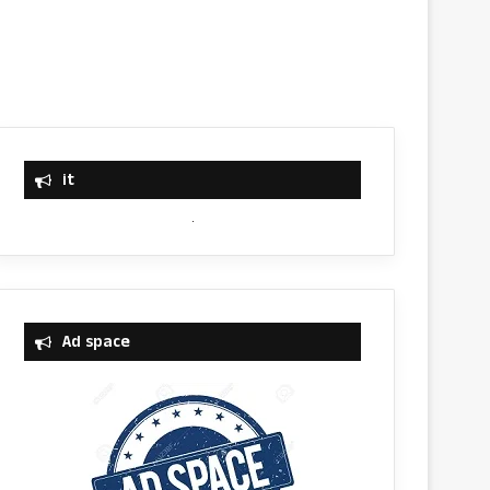
it
Ad space