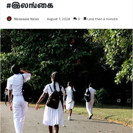
#இலங்கை
Madawala News
August 7, 2024
0
Less than a minute