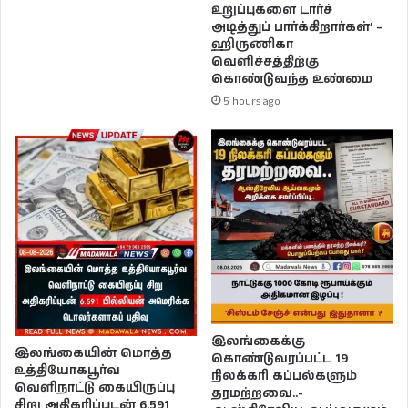
உறுப்புகளை டார்ச்
அடித்துப் பார்க்கிறார்கள்’ –
ஹிருணிகா
வெளிச்சத்திற்கு
கொண்டுவந்த உண்மை
5 hours ago
இலங்கைக்கு
இலங்கையின் மொத்த
கொண்டுவரப்பட்ட 19
உத்தியோகபூர்வ
நிலக்கரி கப்பல்களும்
வெளிநாட்டு கையிருப்பு
தரமற்றவை..-
சிறு அதிகரிப்புடன் 6.591