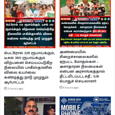
அண்மையில்
பெட்ரோல் 328 ரூபாய்க்கும்,
சிறைச்சாலைகளில்
டீசல் 380 ரூபாய்க்கும்
ஏற்பட்ட மோதல்கள் –
விற்பனை செய்யப்படுகிற
அசாதாரன நிலமைகள்
நிலையில் பாகிஸ்தானில்
என்பன அரசாங்கத்தால்
விலை உயர்வை
திட்டமிடப்பட்டசதி ; SJB
கண்டித்து நாடு முழுதும்
பொதுச் செயலாளர்
ஆர்பாட்டம்
4 hours ago
3 hours ago