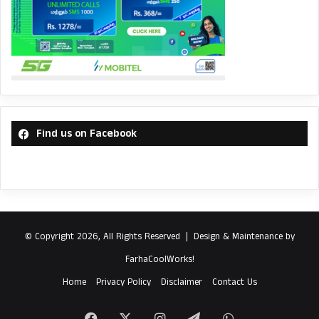
Find us on Facebook
© Copyright 2026, All Rights Reserved |
Design & Maintenance by
FarhaCoolWorks!
Home
Privacy Policy
Disclaimer
Contact Us
Facebook
X
Instagram
Telegram
WhatsApp