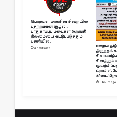
பொரளை மாகசின் சிறையில்
பதற்றமான சூழல்…
பாதுகாப்புப் படைகள் இறங்கி
நிலமையை கட்டுப்படுத்தும்
பணியில்..
ஊழல் தடுப்ப
4 hours ago
திருத்தங்
கொண்டுவந
சொத்துக
முயற்சிப்ப
ட்ரான்ஸ்ப
இன்டர்நே
5 hours ago