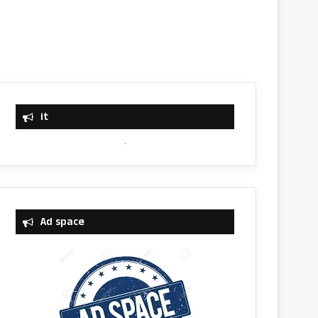
it
Ad space