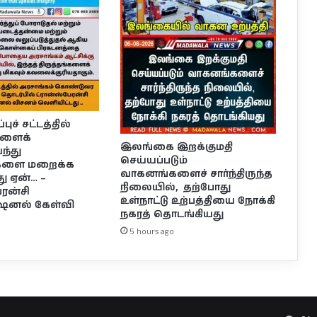
ுச் சட்டத்தில்
களைக்
இலங்கை இறக்குமதி
்து
செய்யப்படும்
்களை மறைக்க
வாகனங்களைச் சார்ந்திருந்த
து ஏன்… –
நிலையில், தற்போது
ேரன்சி
உள்நாட்டு உற்பத்தியை நோக்கி
ஷனல் கேள்வி
நகரத் தொடங்கியது
5 hours ago