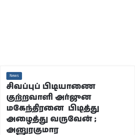
News
சிவப்புப் பிடியாணை
குற்றவாளி அர்ஜுன
மகேந்திரனை பிடித்து
அழைத்து வருவேன் ;
அனுரகுமார