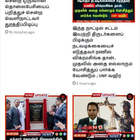
சென்ற ஒருவரின்
தொலைபேசியைப்
பறித்துச் சென்ற
வெளிநாட்டவர்
துரத்திப்பிடிப்பு
இந்த நாட்டில் சட்டம்
16 minutes ago
இயற்றி திருடர்களைப்
பிடிக்கும்
நடவடிக்கையைச்
எடுத்தவர் ரணில்
விக்ரமசிங்க தான்..
முதலில் அதை எல்லாரும்
யோசித்துப் பார்க்க
வேண்டும் ; UNP வஜிர
2 hours ago