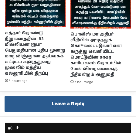
கத்தார் தொண்டு
பொலிஸ் மா அதிபர்
நிறுவனத்தின் 83
வீதியில் அ*டித்துக்
மில்லியன் ரூபா
கொ**ல்லப்படுவார் என
பெறுமதியான புதிய மூன்று
கருத்து வெளியிட்ட
மாடி விஞ்ஞான ஆய்வகக்
மொட்டுவின் சாகர
கட்டிடம் களுத்துறை
காரியவசம் தொடர்பில்
முஸ்லிம் மத்திய
மேல் விசாரணைக்கு
கல்லூரியில் திறப்பு
நீதிமன்றம் அனுமதி
3 hours ago
7 hours ago
Leave a Reply
it