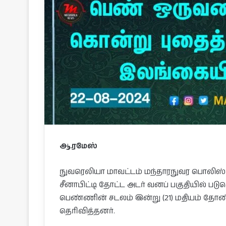
ஆ.ரமேஸ்
நுவரெலியா மாவட்டம் மந்தாரநுவர பொலிஸ் ப
சீனாபிட்டி தோட்ட அடர் வனப் பகுதியில் படு
பெண்ணின் சடலம் இன்று (21) மதியம் தோண்
தெரிவித்தனர்.