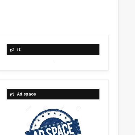
it
Ad space